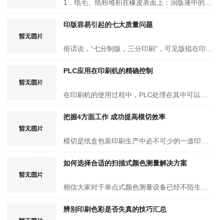
1．纸毛、纸粉堆积在橡皮表面上：润版液中的酸破坏纸张涂层。2．印刷发花：纸张表面涂层脱落堆积在墨辊、橡皮布以及在印版上。3．印版印纹脱落：润版液添加剂太酸或腐蚀性过强。4．印版腐蚀：水斗液抗版面…
印版容易引起的七大质量问题
俗话说，“七分制版，三分印刷”，可见版辊在印刷中的重要性，很多时候版辊缺陷是无法通过操作水平来调整的，下面总结了印版常见质量问题及解决方案。 1、堵版(塞网) 产生原因： ①油墨干燥太快…
PLC应用在印刷机的精确控制
在印刷机的使用过程中，PLC处理在其中可以起到重要的作用。以下，我们就一起来了解一PLC在印刷机的精确控制。 引言 近年来，随着我国自动化技术的提高，工厂自动化也上了一个新台阶。PLC作为一个新…
把握4方面工作 成功提高模切效率
模切是纸盒包装印刷生产中必不可少的一道印后加工工序。一般来说，模切车间的设备投入资金和管理复杂程度仅次于印刷车间，质量控制也相对容易一些。对于纸盒包装印刷企业模切车间的管理，我们需要做好4个…
如何选择合适的扫描式颜色测量解决方案
相信大家对于单点式颜色测量设备已经不陌生了，比如爱色丽的常规产品500系列、SpectroEye，以及新款的eXact分光光度仪，这些仪器在包装、商业印刷企业以及各大印刷院校都很受欢迎，在控制印刷品色度、密度…
辨别印刷色彩是否失真的技巧汇总