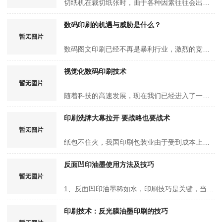
切纸机在裁切纸张时，由于各种因素往往会出现上刀、下刀现象(也称凸刀、凹刀现象)，给印刷套准带来困难。在此对上刀、下刀现象的产生原因做一分析与总结。 1.千斤压力不够 有两种情况： …
数码印刷的机遇与威胁是什么？
数码图文印刷已经不再是暴利行业，激烈的竞争和其他行业的威胁使得这个行业发展越来越危险。数码图文企业在复杂的市场变化下找到适合自身的发展道路才是值得深思的问题。 据数码图文印刷SWOT分析，数…
视觉化数码印刷技术
随着科技的高速发展，现在我们已经进入了一个信息化时代，效率化时代，数字化时代。就像很多东西都不用做的那么复杂，科技的力量就能实现。比如“印刷”就是最好的例子，随着上个世纪70年代末自动激光照排…
印刷洗牌大幕拉开 要战略也要战术
纸包不住火，我国印刷包装业由于受到成本上涨，受到电子媒体冲击，受到宏观调控、政策制约等外力影响，导致我国印刷包装业出现洗牌，这已经不再是预言或局部现象，自2013年以来，一批大型印刷包装厂倒闭或…
反面凹印油墨使用方法及技巧
1、反面凹印油墨稀如水，印刷技巧是关键，当印刷速度慢时，一方面，稀如水的反面凹印油墨会漏流下网版，另一方面，反面凹印油墨易吸收空气中的水分，印刷后得到的镜面效果不好，为此，在印刷时，反面凹印…
印刷技术：反光膜油墨印刷的技巧